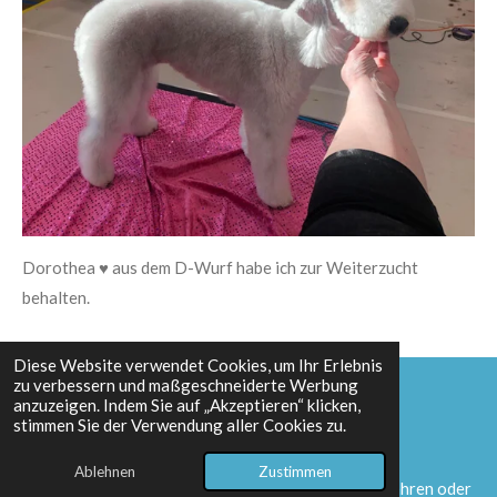
Dorothea ♥️ aus dem D-Wurf habe ich zur Weiterzucht
behalten.
Diese Website verwendet Cookies, um Ihr Erlebnis
zu verbessern und maßgeschneiderte Werbung
Kontaktieren Sie uns für weitere
anzuzeigen. Indem Sie auf „Akzeptieren“ klicken,
stimmen Sie der Verwendung aller Cookies zu.
Informationen
Ablehnen
Zustimmen
Möchten Sie mehr über unsere Zuchthündinnen erfahren oder